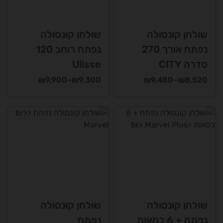
לבחור
לבחור
את
את
האפשרויות
האפשרויות
שולחן קונסולה
שולחן קונסולה
בעמוד
בעמוד
נפתח אורך 270
נפתח רוחב 120
המוצר
המוצר
סדרה CITY
Ulisse
טווח
טווח
₪
9,900
–
₪
9,300
₪
9,480
–
₪
8,520
מחירים:
מחירים:
למוצר
למוצר
זה
זה
עד
עד
יש
יש
מספר
מספר
סוגים.
סוגים.
ניתן
ניתן
לבחור
לבחור
את
את
האפשרויות
האפשרויות
שולחן קונסולה
שולחן קונסולה
בעמוד
בעמוד
נפתח + 6 כסאות
נפתח
המוצר
המוצר