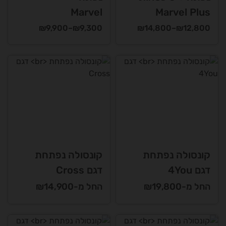
Marvel
Marvel Plus
טווח
טווח
₪
9,900
–
₪
9,300
₪
14,800
–
₪
12,800
מחירים:
מחירים:
למוצר
למוצר
זה
זה
עד
עד
יש
יש
מספר
מספר
סוגים.
סוגים.
ניתן
ניתן
לבחור
לבחור
את
את
האפשרויות
האפשרויות
קונסולה נפתחת
קונסולה נפתחת
בעמוד
בעמוד
דגם 4You
דגם Cross
המוצר
המוצר
החל מ-₪19,800
החל מ-₪14,900