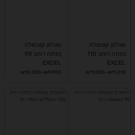
שולחן קונסולה
שולחן קונסולה
נפתח רוחב 110
נפתח רוחב 90
EXCEL
EXCEL
טווח
טווח
₪
10,380
–
₪
9,900
₪
11,850
–
₪
11,310
מחירים:
מחירים:
למוצר
למוצר
זה
זה
עד
עד
יש
יש
מספר
מספר
סוגים.
סוגים.
ניתן
ניתן
לבחור
לבחור