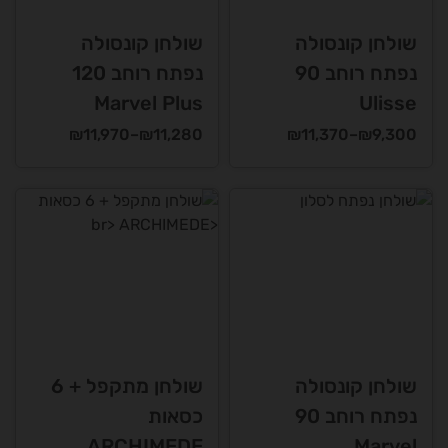
את
את
האפשרויות
האפשרויות
שולחן קונסולה
שולחן קונסולה
בעמוד
בעמוד
נפתח רוחב 90
נפתח רוחב 120
המוצר
המוצר
Marvel Plus
Ulisse
טווח
טווח
₪
11,970
–
₪
11,280
₪
11,370
–
₪
9,300
מחירים:
מחירים:
למוצר
למוצר
זה
זה
עד
עד
יש
יש
מספר
מספר
סוגים.
סוגים.
ניתן
ניתן
לבחור
לבחור
את
את
האפשרויות
האפשרויות
שולחן קונסולה
שולחן מתקפל + 6
בעמוד
בעמוד
נפתח רוחב 90
כסאות
המוצר
המוצר
ARCHIMEDE
Marvel