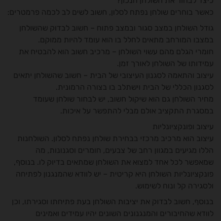
כיצד לבחור את השולחן הנכון?
כאשר בוחרים שולחן נפתח לסלון, חשוב לשים לב לכמה פרמטרים:
גודל השולחן במצב סגור ובמצב פתוח – חשוב לבדוק שהשולחן
במצבו המורחב מתאים לחלל בו הוא עומד להיות ממוקם.
חומרי הגלם מהם עשוי השולחן – מרכיב חשוב הוא להבטיח את
עמידותו של השולחן לאורך זמן.
עיצוב והתאמה לסגנון העיצובי של הבית – חשוב שהשולחן יתאים
לסגנון הכללי של הבית וישתלב בו בצורה הרמונית.
מחיר השולחן גם הוא שיקול חשוב, יש לבחור שולחן שעומד
במסגרת התקציב אולם מבלי להתפשר על איכות.
עיצוב ופונקציונליות
עיצוב הוא מרכיב מרכזי בבחירת שולחן נפתח לסלון. השולחנות
הללו מגיעים במגוון רחב של צבעים, חומרים וסגנונות, מה
שמאפשר לכל אחד למצוא את השולחן שמתאים בדיוק לו. בנוסף,
פונקציונליות השולחן היא קריטית – יש לוודא שהמנגנון לפתיחה
ולסגירה קל ונוח לשימוש.
בנוסף, חשוב לבדוק את יציבות השולחן בעת פתיחתו וסגירתו, וכן
לוודא שהחיבורים והמנגנונים השונים יהיו עמידים ואמינים