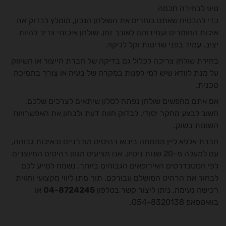
טיפ לבחירה חכמה
כדי להבטיח שאתם בוחרים את השולחן הנכון, מומלץ לבדוק את
איכות החומרים ועמידותם לאורך זמן. שולחן איכותי צריך להיות
יציב, עמיד בפני שריטות וקל לניקוי.
בחירת שולחן צריכה לכלול גם בדיקה של חברת הייצור או השיווק
על מנת לוודא שיש למי לפנות במקרה של בעיה או צורך בתמיכה
טכנית.
אם אתם מחפשים שולחן נפתח לסלון שיתאים לצרכים שלכם,
חשוב לבצע מחקר יסודי, לבדוק חוות דעת ולבחון את האפשרויות
השונות בשוק.
חברת אלפא ליין מתמחה ביבוא רהיטים מודרניים ובאיכות גבוהה,
עם למעלה מ-20 שנות ניסיון. אנו מציעים מגוון רהיטים המיוצרים
לפי הסטנדרטים האירופאים הגבוהים ביותר. נשמח לסייע לכם
לבחור את הרהיט המושלם עבורכם, תוך מתן ליווי מקצועי וחווית
רכישה נעימה. ניתן ליצור קשר בטלפון
04-8724245
או
בוואטסאפ
054-8320138
.