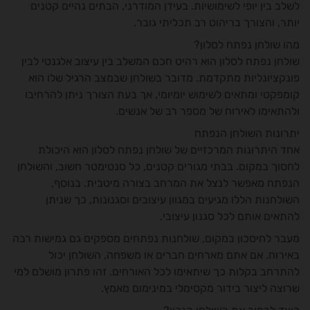
לשלב בין יופי לשימושיות. בעידן המודרני, הבתים נהיים קטנים
יותר, והצורך בריהוט רב תכליתי גובר.
מהו שולחן נפתח לסלון?
שולחן נפתח לסלון הוא רהיט חכם המשלב בין עיצוב אלגנטי לבין
פונקציונליות מתקדמת. מדובר בשולחן שבמצב הרגיל שלו הוא
קומפקטי ומתאים לשימוש יומיומי, אך בעת הצורך ניתן להרחיבו
ולהתאימו לאירוח של מספר רב של אנשים.
יתרונות השולחן הנפתח
אחד היתרונות המרכזיים של שולחן נפתח לסלון הוא היכולת
לחסוך במקום. בבתי מגורים קטנים, כל סנטימטר חשוב, והשולחן
הנפתח מאפשר לנצל את המרחב בצורה מיטבית. בנוסף,
השולחנות הללו מגיעים במגוון עיצובים וסגנונות, כך שניתן
להתאים אותם לכל סגנון עיצובי.
מעבר לחיסכון במקום, שולחנות נפתחים מספקים גם גמישות רבה
באירוח. אם אתם מארחים חברים או משפחה, השולחן יכול
להתרחב בקלות כך שיתאימו לכל האורחים. זהו פתרון מושלם למי
שרוצה ליצור בידור מקסימלי במינימום מאמץ.