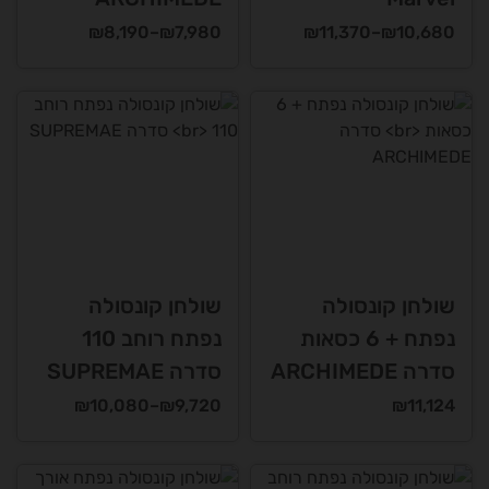
טווח
טווח
₪
8,190
–
₪
7,980
₪
11,370
–
₪
10,680
מחירים:
מחירים:
למוצר
למוצר
זה
זה
עד
עד
יש
יש
מספר
מספר
סוגים.
סוגים.
ניתן
ניתן
לבחור
לבחור
את
את
האפשרויות
האפשרויות
שולחן קונסולה
שולחן קונסולה
בעמוד
בעמוד
נפתח + 6 כסאות
נפתח רוחב 110
המוצר
המוצר
סדרה ARCHIMEDE
סדרה SUPREMAE
טווח
₪
10,080
–
₪
9,720
₪
11,124
מחירים:
למוצר
למוצר
זה
זה
עד