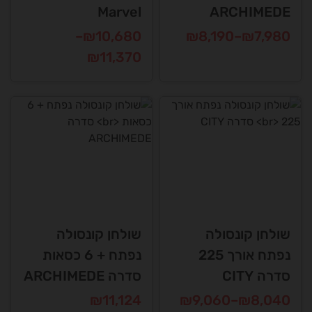
Marvel
ARCHIMEDE
טווח
טווח
–
₪
10,680
₪
8,190
–
₪
7,980
מחירים:
מחירים:
₪
11,370
למוצר
זה
למוצר
עד
עד
יש
זה
מספר
יש
סוגים.
מספר
ניתן
סוגים.
לבחור
ניתן
את
לבחור
האפשרויות
את
בעמוד
האפשרויות
שולחן קונסולה
שולחן קונסולה
המוצר
בעמוד
נפתח אורך 225
נפתח + 6 כסאות
המוצר
סדרה CITY
סדרה ARCHIMEDE
טווח
₪
11,124
₪
9,060
–
₪
8,040