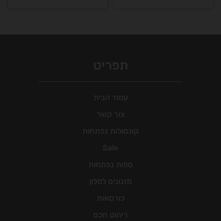
מחירים:
למוצר
למוצר
זה
זה
עד
יש
יש
מספר
מספר
סוגים.
סוגים.
תפריט
ניתן
ניתן
לבחור
לבחור
את
את
עמוד הבית
האפשרויות
האפשרויות
צור קשר
בעמוד
בעמוד
קונסולות נפתחות
המוצר
המוצר
Sale
ספות נפתחות
מזנונים לסלון
כורסאות
ריהוט חכם