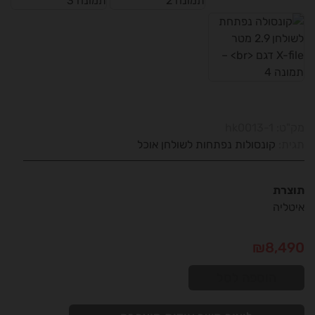
מק"ט:
hk0013-1
תגית:
קונסולות נפתחות לשולחן אוכל
תוצרת
איטליה
₪
8,490
הוספה לסל