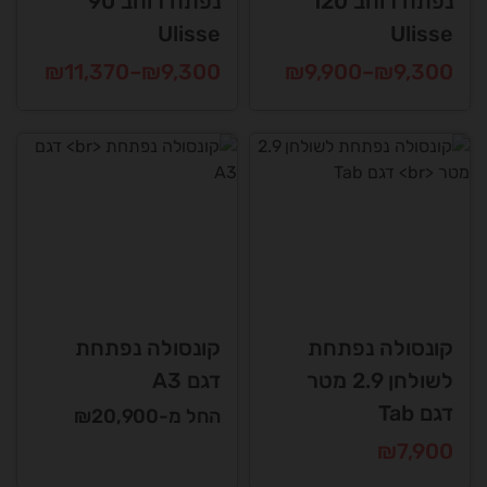
נפתח רוחב 120
נפתח רוחב 90
Ulisse
Ulisse
טווח
טווח
₪
11,370
–
₪
9,300
₪
9,900
–
₪
9,300
מחירים:
מחירים:
למוצר
למוצר
זה
זה
עד
עד
יש
יש
מספר
מספר
סוגים.
סוגים.
ניתן
ניתן
לבחור
לבחור
את
את
האפשרויות
האפשרויות
קונסולה נפתחת
קונסולה נפתחת
בעמוד
בעמוד
לשולחן 2.9 מטר
דגם A3
המוצר
המוצר
דגם Tab
החל מ-₪20,900
₪
7,900