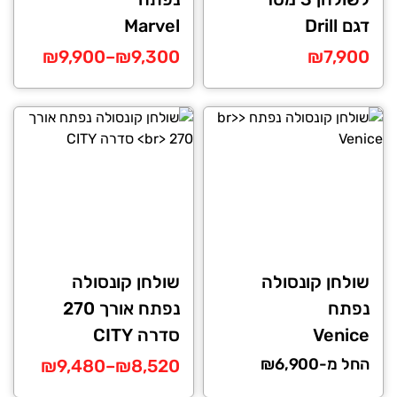
דגם Drill
Marvel
טווח
₪
9,900
–
₪
9,300
₪
7,900
מחירים:
למוצר
זה
עד
יש
מספר
סוגים.
ניתן
לבחור
את
האפשרויות
שולחן קונסולה
שולחן קונסולה
בעמוד
נפתח
נפתח אורך 270
המוצר
Venice
סדרה CITY
החל מ-₪6,900
טווח
₪
9,480
–
₪
8,520
מחירים: