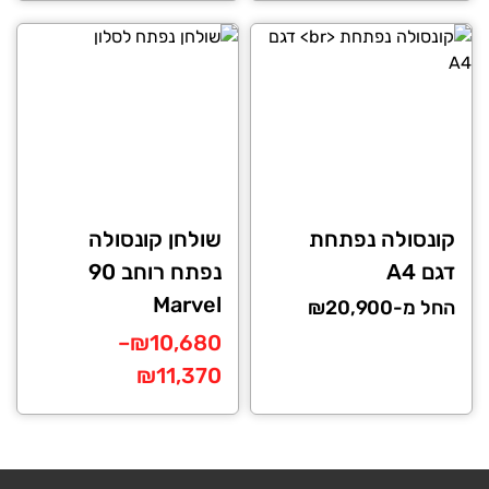
למוצר
זה
עד
יש
מספר
סוגים.
ניתן
לבחור
את
האפשרויות
קונסולה נפתחת
שולחן קונסולה
בעמוד
דגם A4
נפתח רוחב 90
המוצר
Marvel
החל מ-₪20,900
טווח
–
₪
10,680
מחירים:
₪
11,370
למוצר
עד
זה
יש