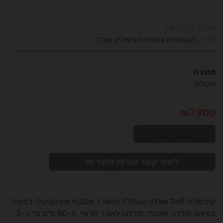
מק"ט:
hk0010
תגית:
קונסולות נפתחות לשולחן אוכל
תוצרת
איטליה
₪
7,900
הוספה לסל
ליצור קשר אודות מוצר זה
קונסולות Drill שולחן קונסולה מתארך אלגנטי ופונקציונלי במיוחד
בעיצוב מודרני מוקפד, פתיחה לאורך הרצוי מ-80 ס"מ עד ל-3