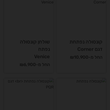
עד
יש
מספר
סוגים.
ניתן
לבחור
את
האפשרויות
קונסולה נפתחת
שולחן קונסולה
בעמוד
דגם Corner
נפתח
המוצר
Venice
החל מ-₪10,900
החל מ-₪6,900