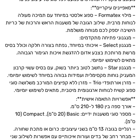
**מאפיינים עיקריים**:
– מילוי Formatex – ספוג אלסטי במיוחד עם תמיכה מעולה
לנוחות מרבית. שילוב הגובה של משענות הראש והרכות של כריות
הישיבה יספק לכם מנוחה מושלמת.
– מנגנוני פתיחה מתקדמים:
– מנגנון Select – איכותי במיוחד, נפתח בצורה חלקה וכולל בסיס
מרשת מרותכת בצבע אדום להדגשת איכות הגימור הגבוהה.
מתאים לשימוש יומיומי.
– מנגנון Star – נחשב לטוב ביותר בשוק, עם בסיס עשוי קרבון
המעניק נוחות מקסימלית ועמידות גבוהה במיוחד לשימוש יומיומי.
– מזרן אורתופדי Trio – מזרן ללא קפיצים המורכב משלושה סוגי
ספוג קשיח לנוחות ארגונומית מיטבית, מתאים לשימוש יומיומי.
**אפשרויות התאמה אישית**:
– אורך ספה בין 180 ל-210 ס”מ.
– מספר סוגי משענות ידיים: Basic (20 ס”מ), Compact (10
ס”מ).
– רגליים בגובה 13 ס”מ בשני עיצובים: כרום או מתכת שחורה.
– מבחר רחב של בדים ועורות איכותיים עם אפשרות לשילוב שני