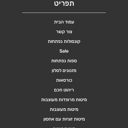
סוגים.
סוגים.
תפריט
ניתן
ניתן
לבחור
לבחור
את
את
עמוד הבית
האפשרויות
האפשרויות
צור קשר
בעמוד
בעמוד
קונסולות נפתחות
המוצר
המוצר
Sale
ספות נפתחות
מזנונים לסלון
כורסאות
ריהוט חכם
מיטות מרופדות מעוצבות
מיטות מעוצבות
מיטות זוגיות עם אחסון