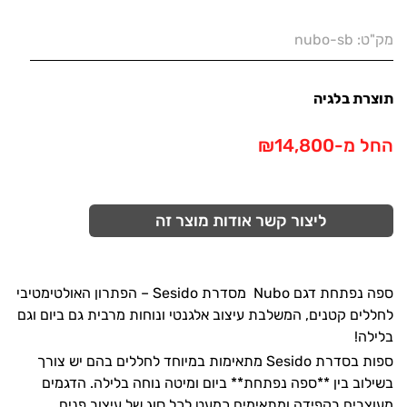
מק"ט:
nubo-sb
תוצרת בלגיה
החל מ-₪14,800
ליצור קשר אודות מוצר זה
ספה נפתחת דגם Nubo מסדרת Sesido – הפתרון האולטימטיבי
לחללים קטנים, המשלבת עיצוב אלגנטי ונוחות מרבית גם ביום וגם
בלילה!
ספות בסדרת Sesido מתאימות במיוחד לחללים בהם יש צורך
בשילוב בין **ספה נפתחת** ביום ומיטה נוחה בלילה. הדגמים
מעוצבים בקפידה ומתאימים כמעט לכל סוג של עיצוב פנים.