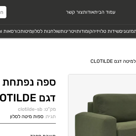
עמוד הבית
אודות
צור קשר
מזנונים
שידות טלויזיה
קומודות
ויטרינות
שולחנות לסלון
מיטות
כורסאות ו
דגם CLOTILDE
ספה נפתחת 
דגם CLOTILDE
מק"ט:
clotilde-sb
תגית:
ספות מיטה לסלון