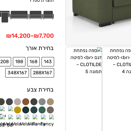
תוצרת ספרד
₪
14,200
–
₪
7,700
בחירת אורך
208
188
168
143
348X167
288X167
בחירת צבע