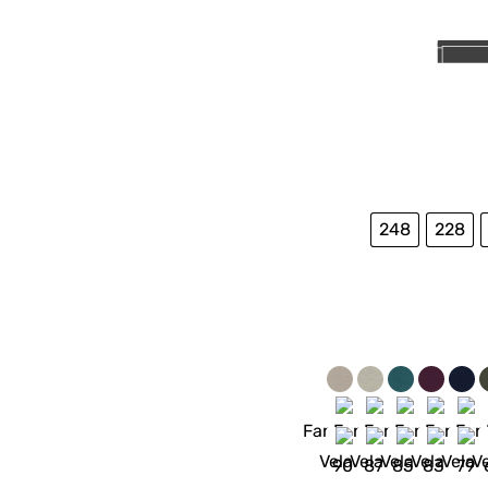
248
228