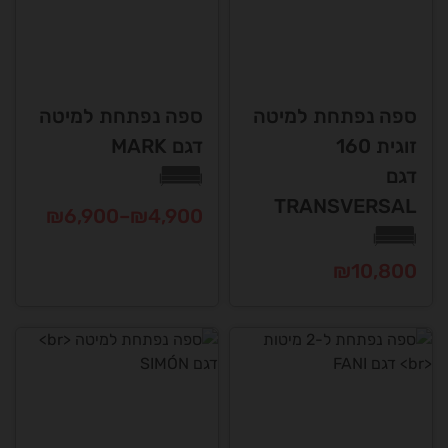
דגם
TRANSVERSAL
טווח
₪
6,900
–
₪
4,900
מחירים:
למוצר
₪
10,800
זה
עד
יש
למוצר
מספר
זה
סוגים.
יש
ניתן
מספר
לבחור
סוגים.
את
ניתן
האפשרויות
לבחור
בעמוד
את
המוצר
האפשרויות
ספה נפתחת ל-2
ספה נפתחת למיטה
בעמוד
מיטות
דגם SIMÓN
המוצר
דגם FANI
טווח
₪
5,950
–
₪
5,050