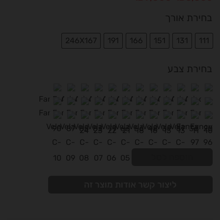
מחירים:
בחירת אורך
עד
246X167
191
166
151
131
111
בחירת צבע
הוספה לסל
ליצור קשר אודות מוצר זה