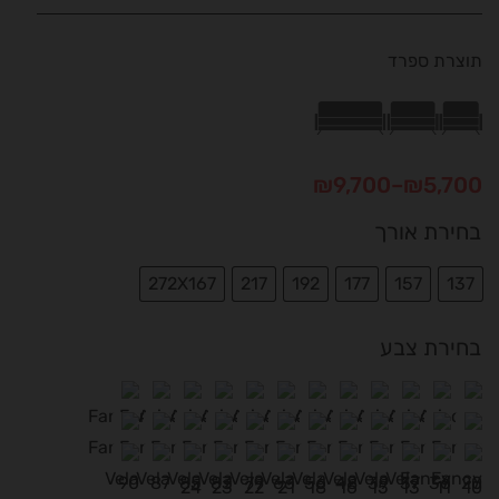
תוצרת ספרד
טווח
₪
9,700
–
₪
5,700
מחירים:
בחירת אורך
עד
272X167
217
192
177
157
137
בחירת צבע