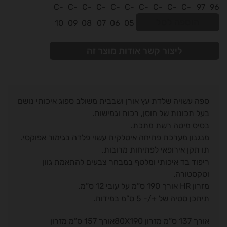
הוספה לסל
ליצור קשר אודות מוצר זה
ספה עשויה שלדת עץ אורן ושבבית משולב ספוג איכותי נושם
בעל תכונות של חוסן, רכות וגמישות.
בסיס מיטה רשת מתכת.
מנגנון מערכת פתיחה איטלקית עשוי פלדה בגימור אפוקסי.
תו תקן אירופאי לפתיחות מרובות.
ריפוד בד איכותי ומלטף במבחר צבעים להתאמת גוון
וטקסטורה.
מזרון HR אורך 190 ס”מ על עובי 12 ס”מ.
תיתכן סטיה של +/- 5 ס”מ במידות.
אורך 137 ס”מ מזרון 80X190אורך 157 ס”מ מזרון