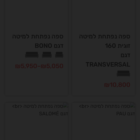
ספה נפתחת למיטה
ספה נפתחת למיטה
זוגית 160
דגם BONO
דגם
TRANSVERSAL
טווח
₪
5,950
–
₪
5,050
מחירים:
למוצר
₪
10,800
זה
עד
יש
למוצר
מספר
זה
סוגים.
יש
ניתן
מספר
לבחור
סוגים.
את
ניתן