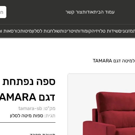
עמוד הבית
אודות
צור קשר
מזנונים
שידות טלויזיה
קומודות
ויטרינות
שולחנות לסלון
מיטות
כורסאות ו
ה דגם TAMARA
ספה נפתחת 
דגם TAMARA
מק"ט:
tamara-sb
תגית:
ספות מיטה לסלון