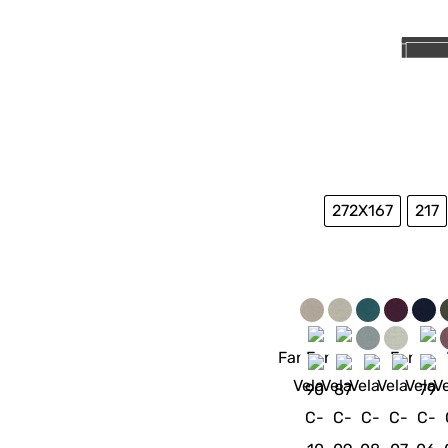
272X167
217