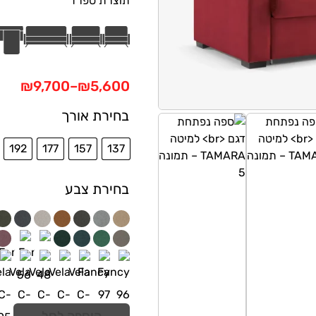
תוצרת ספרד
₪
9,700
–
₪
5,600
בחירת אורך
192
177
157
137
בחירת צבע