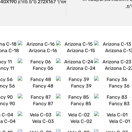
אורך 272X167 ס”מ מזרון 140X190 + שזלונג
zona C-18
Arizona C-16
Arizona C-15
Arizona C-1
ancy 11
Fancy 06
Arizona C-24
Arizona C-2
ncy 56
Fancy 48
Fancy 39
Fancy 36
ncy 90
Fancy 87
Fancy 85
Fancy 83
la C-04
Vela C-03
Vela C-02
Vela C-01