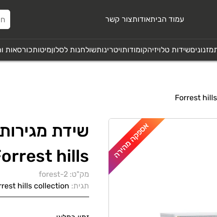
עמוד הבית
אודות
צור קשר
מזנונים
שידות טלויזיה
קומודות
ויטרינות
שולחנות לסלון
מיטות
כורסאות ו
אספקה מהירה
שידת מגירות
orrest hills
מק"ט:
forest-2
תגית:
rest hills collection