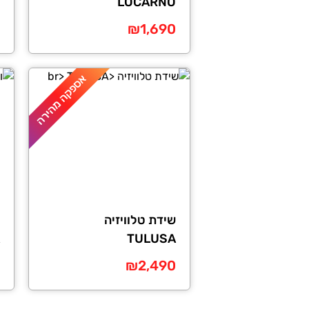
LOCARNO
ה
ה
₪
1,690
ה
ה
ה
ה
אספקה מהירה
.
.
שידת טלוויזיה
TULUSA
₪
2,490