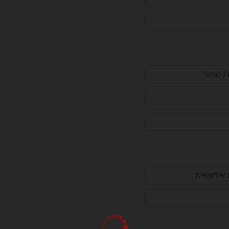
ז/ שחור
אירופאית