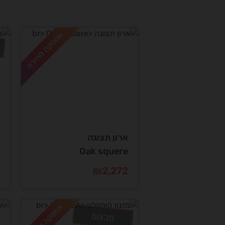
אספקה מהירה
ארון תצוגה
Oak squere
ה
ה
₪
2,272
ה
ה
ה
ה
אספקה מהירה
.
.
מבצע!