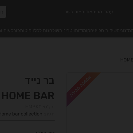
עמוד הבית
אודות
צור קשר
מזנונים
שידות טלויזיה
קומודות
ויטרינות
שולחנות לסלון
מיטות
כורסאות ו
אספקה מהירה
בר נייד
HOME BAR
מק"ט:
HMBK0
תגית:
Home bar collection