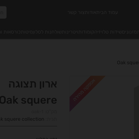
עמוד הבית
אודות
צור קשר
מזנונים
שידות טלויזיה
קומודות
ויטרינות
שולחנות לסלון
מיטות
כורסאות ו
אספקה מהירה
ארון תצוגה
Oak squere
מק"ט:
oak-1
תגית:
k squere collection