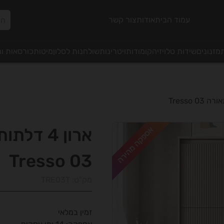
עמוד הבית
אודות
צור קשר
מזנונים
שידות טלויזיה
קומודות
ויטרינות
שולחנות לסלון
מיטות
כורסאות ו
אספקה מהירה
ארון 4 דלתות עם תאורה
Tresso 03
מק"ט:
TRE03T
זמין במלאי