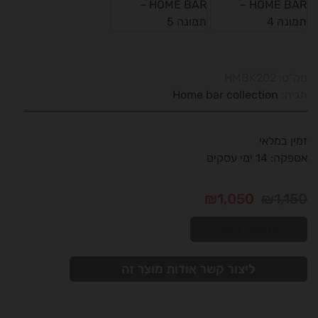
מק"ט:
HMBK202
תגית:
Home bar collection
זמין במלאי
אספקה: 14 ימי עסקים
המחיר
המחיר
₪
1,050
₪
1,150
הנוכחי
המקורי
הוספה לסל
הוא:
היה:
₪1,050.
₪1,150.
ליצור קשר אודות מוצר זה