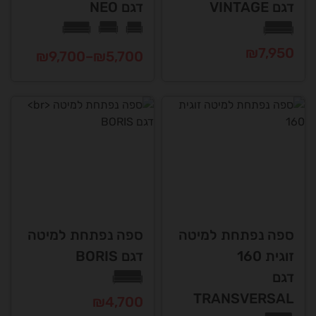
דגם VINTAGE
דגם NEO
₪
7,950
טווח
₪
9,700
–
₪
5,700
מחירים:
למוצר
למוצר
זה
זה
עד
יש
יש
מספר
מספר
סוגים.
סוגים.
ניתן
ניתן
לבחור
לבחור
את
את
האפשרויות
האפשרויות
ספה נפתחת למיטה
ספה נפתחת למיטה
בעמוד
בעמוד
המוצר
זוגית 160
דגם BORIS
המוצר
דגם
TRANSVERSAL
₪
4,700