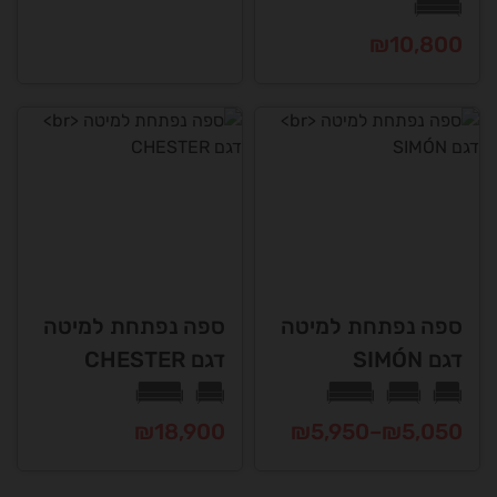
למוצר
₪
10,800
זה
יש
למוצר
מספר
זה
סוגים.
יש
ניתן
מספר
לבחור
סוגים.
את
ניתן
האפשרויות
לבחור
בעמוד
את
המוצר
האפשרויות
ספה נפתחת למיטה
ספה נפתחת למיטה
בעמוד
דגם SIMÓN
דגם CHESTER
המוצר
טווח
₪
18,900
₪
5,950
–
₪
5,050
מחירים:
למוצר
למוצר