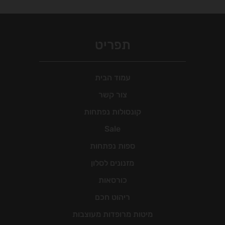
זה
זה
עד
יש
יש
מספר
מספר
סוגים.
סוגים.
תפריט
ניתן
ניתן
לבחור
לבחור
את
את
עמוד הבית
האפשרויות
האפשרויות
צור קשר
בעמוד
בעמוד
קונסולות נפתחות
המוצר
המוצר
Sale
ספות נפתחות
מזנונים לסלון
כורסאות
ריהוט חכם
מיטות מרופדות מעוצבות