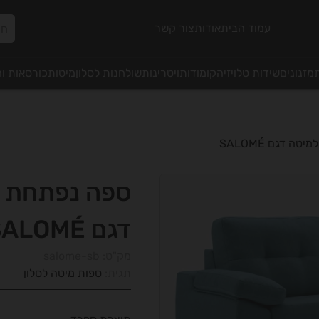
עמוד הבית
אודות
צור קשר
מזנונים
שידות טלויזיה
קומודות
ויטרינות
שולחנות לסלון
מיטות
כורסאות ו
ה דגם SALOMÉ
ספה נפתחת 
דגם SALOMÉ
מק"ט:
salome-sb
תגית:
ספות מיטה לסלון