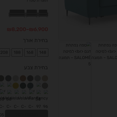
תוצרת ספרד
₪
8,200
–
₪
6,900
בחירת אורך
208
188
168
148
בחירת צבע
הוספה לסל