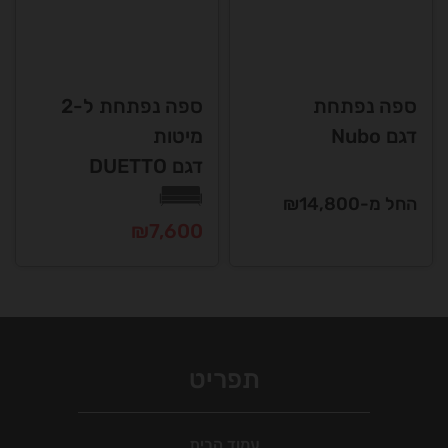
ניתן
ניתן
לבחור
לבחור
את
את
האפשרויות
האפשרויות
ספה נפתחת
ספה נפתחת ל-2
בעמוד
בעמוד
דגם Nubo
מיטות
המוצר
המוצר
דגם DUETTO
החל מ-₪14,800
₪
7,600
למוצר
זה
יש
מספר
סוגים.
תפריט
ניתן
לבחור
את
עמוד הבית