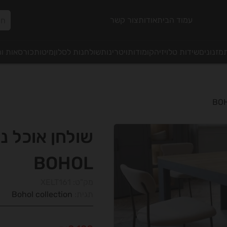
עמוד הבית
אודות
צור קשר
מזנונים
שידות טלויזיה
קומודות
ויטרינות
שולחנות לסלון
מיטות
כורסאות ו
שולחן אוכל נ
BOHOL
מק"ט:
XELT161
תגית:
Bohol collection