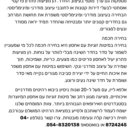
מספקות גם ערך מוסף בעיצוב החדר. הן מציעות פתרון פרקטי
ואסתטי לבעלי דירות קטנות או לחובבי עיצוב מודרני ומינימליסטי.
הבחירה בעיצוב מודרני ומינימליסטי משפרת את תחושת המרחב
גם בחדרים קטנים יותר ומבטיחה שהחדר תמיד יראה מסודר
ונעים למגורים.
בחירה חכמה
בחירה במיטות זוגיות עם אחסון היא בחירה חכמה לכל מי שמעוניין
לשמור על סדר בחדר השינה מבלי לוותר על נוחות. הן מציעות
פתרון יעיל לאחסון פריטים כמו מצעים, כריות, ושמיכות, תוך
שמירה על עיצוב מודרני ונקי. השימוש במיטות עם אחסון משפר
את איכות החיים על ידי יצירת סביבה מגורים נקייה מאי סדר
ושומרת על חדר שינה נעים ורוגע.
אלפא ליין, עם מעל ל-20 שנות ניסיון ביבוא רהיטים מודרניים
איכותיים, מציעה מגוון רחב של מיטות זוגיות עם אחסון המיוצרות
בסטנדרטים האירופאים הגבוהים ביותר. צוות המומחים שלנו
ישמח לעמוד לרשותכם ולסייע במציאת הרהיט המושלם עבורכם.
חווית רכישה קלה ונעימה מובטחת. צרו קשר בטלפון
04-
8724245
או בוואטסאפ
054-8320138
.