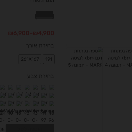
תוצרת ספרד
₪
6,900
–
₪
4,900
בחירת אורך
261X167
191
בחירת צבע
הוספה לסל