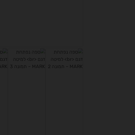
טווח
מחירים:
עד