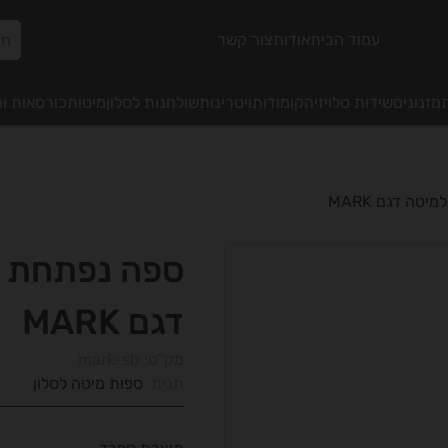
עמוד הבית
אודות
צור קשר
מזנונים
שידות טלויזיה
קומודות
ויטרינות
שולחנות לסלון
מיטות
כורסאות ו
טה דגם MARK
ספה נפתחת 
דגם MARK
מק"ט:
mark-sb
תגית:
ספות מיטה לסלון