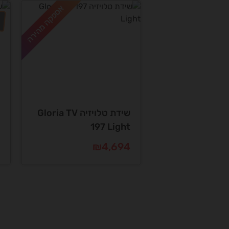
אספקה מהירה
שידת טלויזיה Gloria TV
197 Light
ה
ה
₪
4,694
ה
ה
ה
ה
.
.