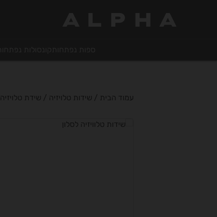
ALPHA
ספות נפתחות
קונסולות נפתחות
עמוד הבית
/
שידות טלויזיה
/ שידת טלויזיה loria TV 167 Light