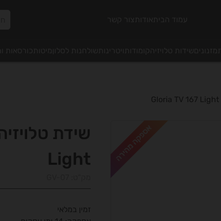
עמוד הבית
אודות
צור קשר
מזנונים
שידות טלויזיה
קומודות
ויטרינות
שולחנות לסלון
מיטות
כורסאות ו
G
אספקה מהירה
Light
מק"ט:
GV-07
זמין במלאי