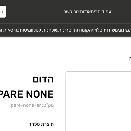
עמוד הבית
אודות
צור קשר
מזנונים
שידות טלויזיה
קומודות
ויטרינות
שולחנות לסלון
מיטות
כורסאות ו
הדום
PARE NONE
מק"ט:
pare-none-ar
תוצרת ספרד