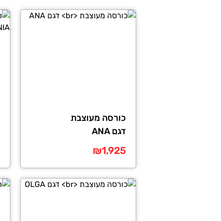
כורסה מעוצבת
דגם ANA
ט
₪
1,925
מ
למוצר
למו
זה
זה
ע
יש
יש
מספר
מספ
סוגים.
סוגי