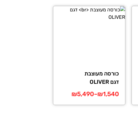
כורסה מעוצבת
דגם OLIVER
טווח
₪
5,490
–
₪
1,540
מחירים:
למוצר
זה
עד
יש
מספר
סוגים.