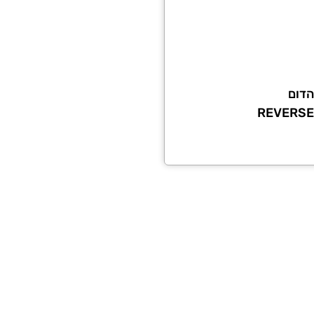
ור
שרויות
וד
הדום
צר
REVERSE