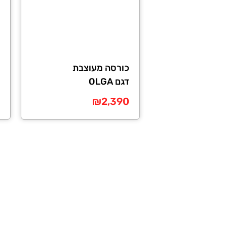
ניתן
ניתן
לבחור
לבח
את
את
האפשרויות
האפ
בעמוד
בעמ
כורסה מעוצבת
המוצר
המו
דגם OLGA
₪
2,390
למוצר
זה
יש
מספר
סוגים.
ניתן
לבחור
את
האפשרויות