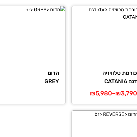
כורסת טלוויזיה
הדום
דגם CATANIA
GREY
ווח
₪
5,980
–
₪
3,790
חירים:
צר
ד
ר
ם.