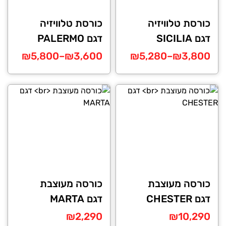
כורסת טלוויזיה
כורסת טלוויזיה
דגם SICILIA
דגם PALERMO
טווח
טווח
₪
5,800
–
₪
3,600
₪
5,280
–
₪
3,800
מחירים:
מחירים:
למוצר
למוצר
זה
זה
עד
עד
יש
יש
מספר
מספר
סוגים.
סוגים.
ניתן
ניתן
לבחור
לבחור
את
את
האפשרויות
האפשרויות
כורסה מעוצבת
כורסה מעוצבת
בעמוד
בעמוד
דגם CHESTER
דגם MARTA
המוצר
המוצר
₪
2,290
₪
10,290