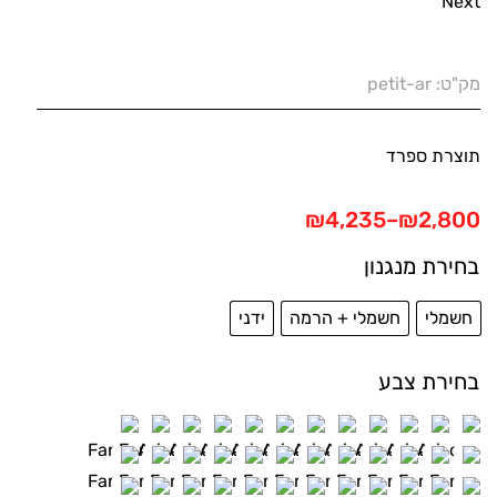
Next
מק"ט:
petit-ar
תוצרת ספרד
טווח
₪
4,235
–
₪
2,800
מחירים:
בחירת מנגנון
עד
חשמלי
חשמלי + הרמה
ידני
בחירת צבע